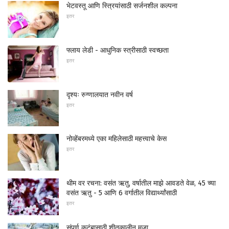
भेटवस्तू आणि स्त्रियांसाठी सर्जनशील कल्पना
इतर
फ्लाय लेडी - आधुनिक स्त्रीसाठी स्वच्छता
इतर
दृश्यः रुग्णालयात नवीन वर्ष
इतर
नोव्हेंबरमध्ये एका महिलेसाठी महत्त्वाचे केस
इतर
थीम वर रचना: वसंत ऋतु, वर्षातील माझे आवडते वेळ, 45 च्या
वसंत ऋतु - 5 आणि 6 वर्गातील विद्यार्थ्यांसाठी
इतर
संपूर्ण कुटुंबासाठी शीतकालीन मजा