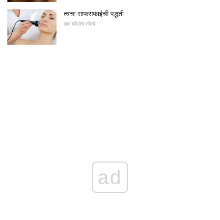
त्वचा साफसफाईची पद्धती
एका महिलेचे सौंदर्य
ad