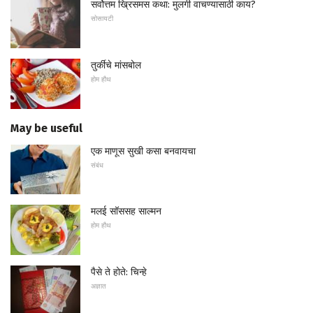
सर्वोत्तम ख्रिसमस कथा: मुलगी वाचण्यासाठी काय?
सोसायटी
तुर्कीचे मांसबोल
होम हौथ
May be useful
एक माणूस सुखी कसा बनवायचा
संबंध
मलई सॉससह साल्मन
होम हौथ
पैसे ते होते: चिन्हे
अज्ञात