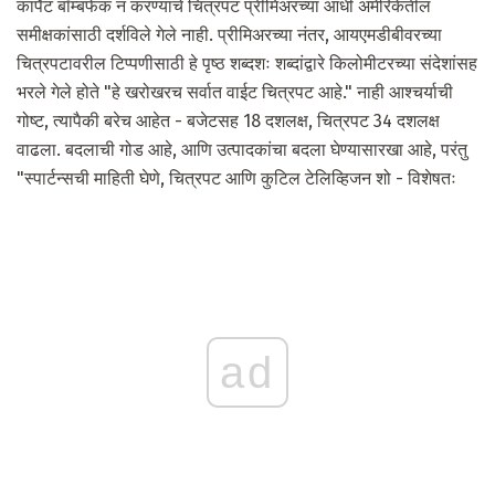
कार्पेट बॉम्बफेक न करण्याचे चित्रपट प्रीमिअरच्या आधी अमेरिकेतील
समीक्षकांसाठी दर्शविले गेले नाही. प्रीमिअरच्या नंतर, आयएमडीबीवरच्या
चित्रपटावरील टिप्पणीसाठी हे पृष्ठ शब्दशः शब्दांद्वारे किलोमीटरच्या संदेशांसह
भरले गेले होते "हे खरोखरच सर्वात वाईट चित्रपट आहे." नाही आश्चर्याची
गोष्ट, त्यापैकी बरेच आहेत - बजेटसह 18 दशलक्ष, चित्रपट 34 दशलक्ष
वाढला. बदलाची गोड आहे, आणि उत्पादकांचा बदला घेण्यासारखा आहे, परंतु
"स्पार्टन्सची माहिती घेणे, चित्रपट आणि कुटिल टेलिव्हिजन शो - विशेषतः
ad