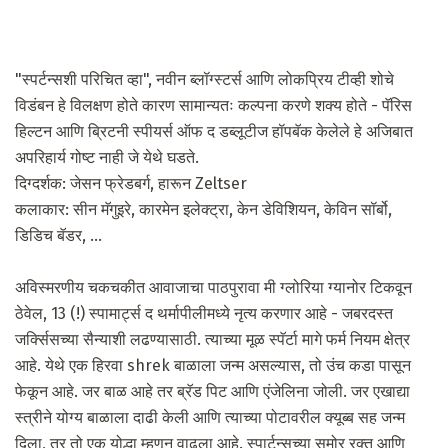
"स्पर्टन्सशी परिचित व्हा", नवीन ब्लॉग्स्टर्स आणि लोकप्रिय टीव्ही शोचे
विडंबन हे विलक्षण होते कारण सामान्यतः कल्पना करणे शक्य होते - पॅरिस
हिल्टन आणि ब्रिटनी स्पीयर्स ऑफ द डब्लूटीज हॉपबॅक केलेले हे अजिबात
अपरिहार्य गोष्ट नाही जे येथे घडते.
दिग्दर्शक: जेसन फ्रेडबर्ग, हारून Zeltser
कलाकार: सीन मॅगुइरे, कारमेन इलेक्ट्रा, केन डेविशियन, केविन सॉर्बो,
डिडिच बॅडर, ...
अविस्मरणीय चकचकीत आवाजाचा पाठपुरावा मी ग्लोरिया ग्यानोर टिकवून
ठेवेल, 13 (!) स्पामार्ट्स द थर्मापीलीमध्ये नृत्य करणार आहे - जबरदस्त
जर्क्सिसच्या सैन्याशी लढण्यासाठी. त्याच्या मूळ स्पॅर्टा मागे फर्म नियम क्षेत्र
आहे. येथे एक हिरवा shrek बाळाला जन्म असल्यास, तो उंच कडा पासून
फेकून आहे. जर बाळ आहे तर ब्रॅड पिट आणि एंजेलिना जोली. जर एखाद्या
स्त्रीने योग्य बाळाला दाढी केली आणि त्याच्या पोटावरील क्यूब्ब सह जन्म
दिला, तर तो एक योद्धा म्हणून वाढला आहे. स्पार्टन्सच्या समोर रक्त आणि