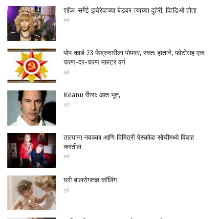
शॉक: सर्गेई झवेरेव्हच्या बेडवर त्याच्या दुहेरी, व्हिडिओ होता
तारे
पोप कार्ड 23 फेब्रुवारीला पोपवर, स्वत: हाताने, फोटोसह एक
चरण-दर-चरण मास्टर वर्ग
मुले
Keanu रीव्स: आत भूत,
तारे
तात्याना नवक्का आणि दिमित्री पेस्कोव्ह सोचीमध्ये विवाह
करतील
तारे
घरी बालरोगतज्ञ कॉलिंग
मुले