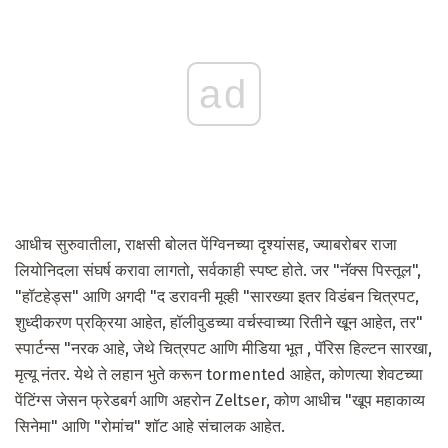
ad
आधीच सुरुवातीला, राक्षसी बोलत पेंग्विनच्या दृश्यांसह, ज्याबरोबर राजा
लियोनिदला संघर्ष करावा लागतो, सर्वकाही स्पष्ट होते. जर "नॅक्स पिस्तूल",
"हॉटहेड्स" आणि अगदी "द डरावनी मूव्ही "सारख्या इतर विडंबन चित्रपट,
शुध्दीकरण प्रक्रिया आहेत, हॉलीवुडच्या वर्चस्वाच्या रितीने खून आहेत, तर"
स्पार्टन्स "नरक आहे, जेथे चित्रपट आणि मीडिया भूत , पॅरिस हिल्टन सारखा,
मृत्यू नंतर. येथे ते लहान भुते करून tormented आहेत, कोणत्या शेवटच्या
पेंटिंग्स जेसन फ्रेडबर्ग आणि अहरोन Zeltser, कोण आधीच "खूप महाकाव्य
सिनेमा" आणि "रोमांच" शॉट आहे संचालक आहेत.