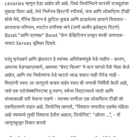
canaries म्हणून वेडा आहेत की आहे. जिथे लियोनिदने फारसी राजदूतांचा
तुकडा दिला आहे, तेथे निर्लज्ज ब्रिटनी स्पीयर्स, जज आणि लोकप्रिय टीव्ही
शोचे नेते, पॅरिस हिल्टन हे कुटिल कुबड आणि हाडलेल्या हाताने दिसतात -
कारावास परिणाम, स्पार्टन राणीच्या मागे (राणी कार्मेन इलेक्ट्रा पिटणे)
Borat "आणि प्रत्यक्ष" Borat "केन डेव्हिटियन पासून चरबी उत्पादक-
भामटा Xerxes भूमिका दिसते.
परंतु फ्रेडबर्ग आणि झेलस्टर हे त्यांच्या अतिरेक्यांमुळे वेडे नाहीत - कारण,
आपल्या वेडगळाप्रमाणे, आमच्या "बेस्ट फिल्म" ने फार चांगले पैसे गोळा केले
आहेत, आणि त्या निर्मात्यांना वेडे म्हटले जाऊ शकत नाही पॅरोड नाही -
मित्रांनी स्वत: ला तात्पुरते कचरा बाहेर स्वतःची जगाची निर्मिती केली आहे,
जसे एक प्रोजेक्शनिस्टचा दुःस्वप्न, वर्षभर थिएटरमध्ये जातो आणि
संध्याकाळी घरी येताना पाहणे - त्याच्या पत्नीला एक लोकप्रिय टीव्ही शो
एकत्रितपणे पाहत आहे. लियोनिद म्हणतो, "विश्वात जगातील एकमेव महिला
आहे ज्यामध्ये तुम्ही विश्वास ठेवीत आहात, लियोनिद". "ओपरा ...", - तो
जाणूनबुजून विचार करतो