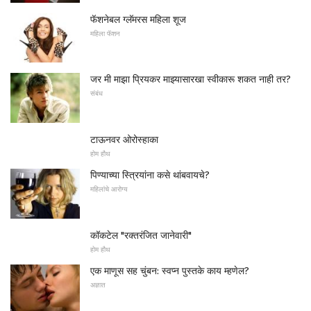
फॅशनेबल ग्लॅमरस महिला शूज
महिला फॅशन
जर मी माझा प्रियकर माझ्यासारखा स्वीकारू शकत नाही तर?
संबंध
टाऊनवर ओरोस्हाका
होम हौथ
पिण्याच्या स्त्रियांना कसे थांबवायचे?
महिलांचे आरोग्य
कॉकटेल "रक्तरंजित जानेवारी"
होम हौथ
एक माणूस सह चुंबन: स्वप्न पुस्तके काय म्हणेल?
अज्ञात