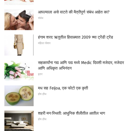
आपल्याला असे वाटते की मैत्रीपूर्ण संबंध आहेत का?
संबंध
हंगाम शरद ऋतूतील हिवाळ्यात 2009 च्या ट्रेंडी ट्रेंड
महिला फॅशन
सहकार्यांना गद्य आणि पद्य मध्ये Medic दिवशी मजेदार, मजेदार
आणि अधिकृत अभिनंदन
इतर
मध सह Feijoa, एक फोटो एक कृती
होम हौथ
शहरी मनःस्थिती: आधुनिक शैलीतील आतील भाग
होम हौथ