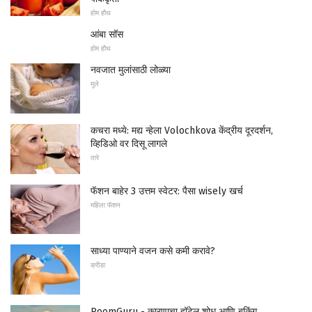
होम हौथ
आंबा सॉस
होम हौथ
नवजात मुलांसाठी लोळ्या
मुले
कचरा मध्ये: मद्य न्हेला Volochkova केंद्रीय दूरदर्शन,
व्हिडिओ वर दिसू लागले
तारे
फॅशन बाहेर 3 उत्तम स्वेटर: पैसा wisely खर्च
महिला फॅशन
साध्या पाण्याने वजन कसे कमी करावे?
क्रीडा
RoomGuru - कारणाचा हॉटेल शोध आणि बुकिंग