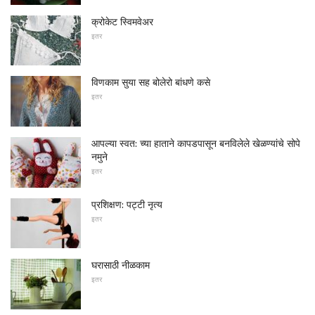
क्रोकेट स्विमवेअर
इतर
विणकाम सुया सह बोलेरो बांधणे कसे
इतर
आपल्या स्वत: च्या हाताने कापडपासून बनविलेले खेळण्यांचे सोपे
नमुने
इतर
प्रशिक्षण: पट्टी नृत्य
इतर
घरासाठी नीळकाम
इतर