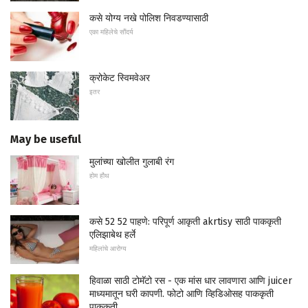
कसे योग्य नखे पोलिश निवडण्यासाठी
एका महिलेचे सौंदर्य
क्रोकेट स्विमवेअर
इतर
May be useful
मुलांच्या खोलीत गुलाबी रंग
होम हौथ
कसे 52 52 पाहणे: परिपूर्ण आकृती akrtisy साठी पाककृती
एलिझाबेथ हर्ले
महिलांचे आरोग्य
हिवाळा साठी टोमॅटो रस - एक मांस धार लावणारा आणि juicer
माध्यमातून घरी कापणी. फोटो आणि व्हिडिओसह पाककृती
पाककृती