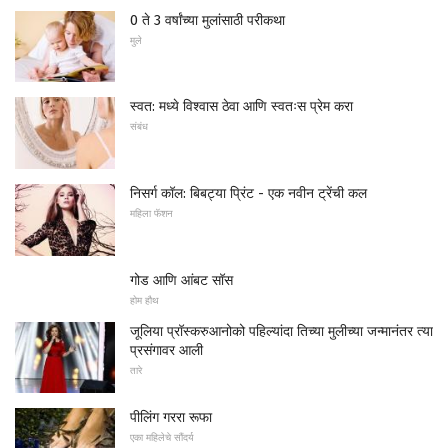
0 ते 3 वर्षांच्या मुलांसाठी परीकथा
मुले
स्वत: मध्ये विश्वास ठेवा आणि स्वतःस प्रेम करा
संबंध
निसर्ग कॉल: बिबट्या प्रिंट - एक नवीन ट्रेंची कल
महिला फॅशन
गोड आणि आंबट सॉस
होम हौथ
जूलिया प्रॉस्करुआनोको पहिल्यांदा तिच्या मुलीच्या जन्मानंतर त्या
प्रसंगावर आली
तारे
पीलिंग गररा रूफा
एका महिलेचे सौंदर्य