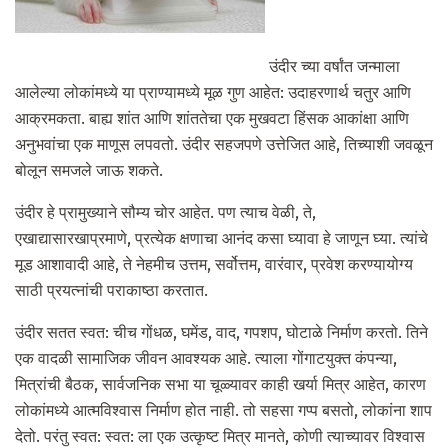
उंदीर च्या वर्षांत जन्माला
आलेल्या लोकांमध्ये या प्राण्यामध्ये मूळ गुण आहेत: उदाहरणार्थ चतुर आणि
आक्रमकता. बाह्य शांत आणि शांततेचा एक मुखवटा हिंसक आकांक्षा आणि
अनुभवांचा एक माणूस लपवतो. उंदीर सहजपणे उत्तेजित आहे, तिच्याशी जवळून
बोलून समजले जाऊ शकते.
उंदीर हे प्रामुख्याने सौम्य चोर आहेत. पण त्याच वेळी, ते,
एखाद्यासारखाप्रमाणे, प्रत्येक क्षणाचा आनंद कसा घ्यावा हे जाणून घ्या. त्यांचे
मूड आशावादी आहे, ते नेहमीच उत्तम, सर्वोत्तम, वारंवार, प्रवेश करण्यायोग्य
साठी प्रयत्नांची पराकाष्ठा करतात.
उंदीर सतत स्वत: चीच गोंधळ, घमेंड, वाद, गपशप, घोटाळे निर्माण करतो. तिने
एक वादळी सामाजिक जीवन आवश्यक आहे. त्याला गोंगाटयुक्त कंपन्या,
मित्रांची बैठक, सार्वजनिक सभा या चूळ्यावर काही खर्या मित्र आहेत, कारण
लोकांमध्ये आत्मविश्वास निर्माण होत नाही. तो सहसा गप्प बसतो, लोकांना शाप
देतो. परंतु स्वत: स्वत: ला एक उत्कृष्ट मित्र मानते, कोणी त्याच्यावर विश्वास