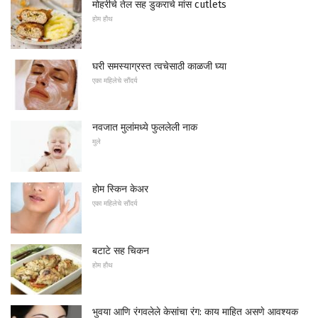
मोहरीचे तेल सह डुकराचे मांस cutlets
होम हौथ
घरी समस्याग्रस्त त्वचेसाठी काळजी घ्या
एका महिलेचे सौंदर्य
नवजात मुलांमध्ये फुललेली नाक
मुले
होम स्किन केअर
एका महिलेचे सौंदर्य
बटाटे सह चिकन
होम हौथ
भुवया आणि रंगवलेले केसांचा रंग: काय माहित असणे आवश्यक