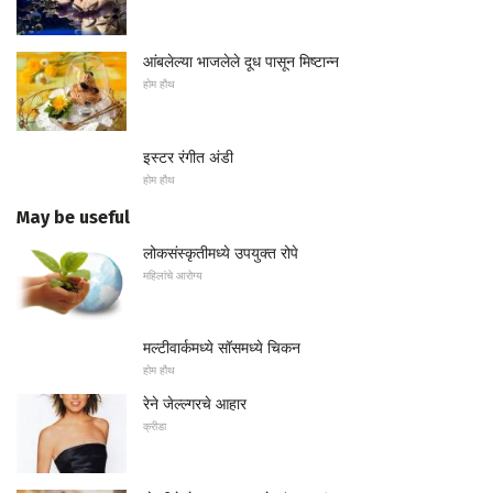
आंबलेल्या भाजलेले दूध पासून मिष्टान्न
होम हौथ
इस्टर रंगीत अंडी
होम हौथ
May be useful
लोकसंस्कृतीमध्ये उपयुक्त रोपे
महिलांचे आरोग्य
मल्टीवार्कमध्ये सॉसमध्ये चिकन
होम हौथ
रेने जेल्ल्गरचे आहार
क्रीडा